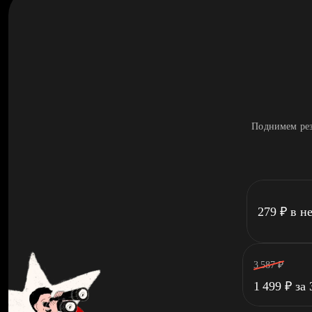
Поднимем рез
279
₽
в н
3 587
₽
1 499
₽
за 