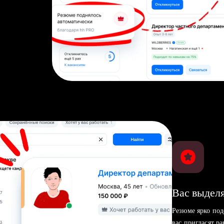
Вас выделя
Резюме ярко под
вас пригласят р