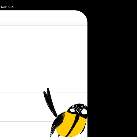
ткликах