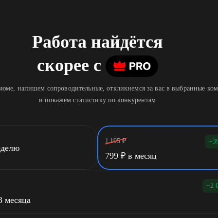
Работа найдётся
скорее
c
юме, напишем сопроводительные, откликнемся за вас в выбранные ко
и покажем статистику по конкурентам
1 195
₽
−3
еделю
799
₽
в месяц
−2 
3 месяца