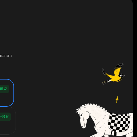
мпании
96
₽
088
₽