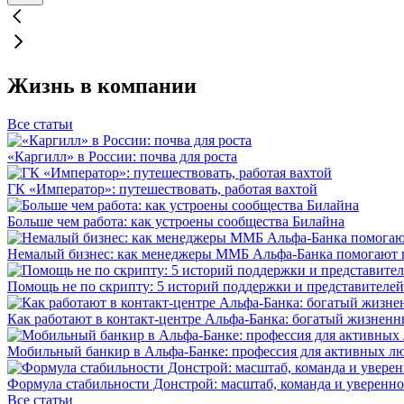
Жизнь в компании
Все статьи
«Каргилл» в России: почва для роста
ГК «Император»: путешествовать, работая вахтой
Больше чем работа: как устроены сообщества Билайна
Немалый бизнес: как менеджеры ММБ Альфа-Банка помогают 
Помощь не по скрипту: 5 историй поддержки и представителей
Как работают в контакт-центре Альфа-Банка: богатый жизненн
Мобильный банкир в Альфа-Банке: профессия для активных л
Формула стабильности Донстрой: масштаб, команда и уверенно
Все статьи