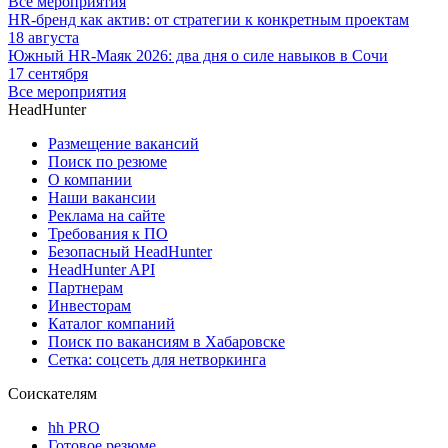
Все мероприятия
HR-бренд как актив: от стратегии к конкретным проектам
18 августа
Южный HR-Маяк 2026: два дня о силе навыков в Сочи
17 сентября
Все мероприятия
HeadHunter
Размещение вакансий
Поиск по резюме
О компании
Наши вакансии
Реклама на сайте
Требования к ПО
Безопасный HeadHunter
HeadHunter API
Партнерам
Инвесторам
Каталог компаний
Поиск по вакансиям в Хабаровске
Сетка: соцсеть для нетворкинга
Соискателям
hh PRO
Готовое резюме