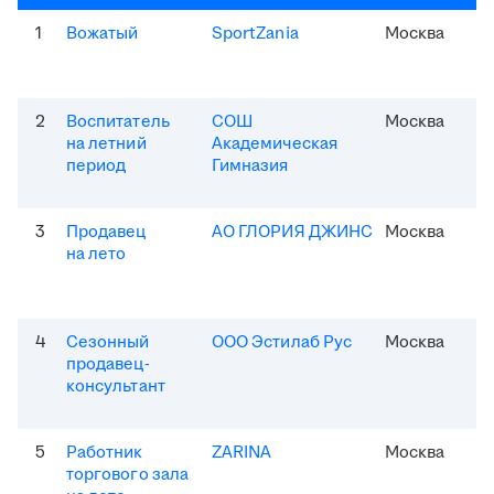
1
Вожатый
SportZania
Москва
2
Воспитатель
СОШ
Москва
на летний
Академическая
период
Гимназия
3
Продавец
АО ГЛОРИЯ ДЖИНС
Москва
на лето
4
Сезонный
ООО Эстилаб Рус
Москва
продавец-
консультант
5
Работник
ZARINA
Москва
торгового зала