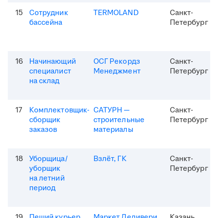
15
Сотрудник
TERMOLAND
Санкт-
бассейна
Петербург
16
Начинающий
ОСГ Рекордз
Санкт-
специалист
Менеджмент
Петербург
на склад
17
Комплектовщик-
САТУРН —
Санкт-
сборщик
строительные
Петербург
заказов
материалы
18
Уборщица/
Взлёт, ГК
Санкт-
уборщик
Петербург
на летний
период
19
Пеший курьер
Маркет Деливери
Казань