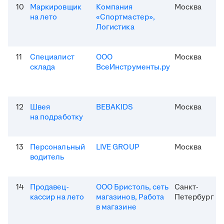
10
Маркировщик
Компания
Москва
на лето
«Спортмастер»,
Логистика
11
Специалист
ООО
Москва
склада
ВсеИнструменты.ру
12
Швея
BEBAKIDS
Москва
на подработку
13
Персональный
LIVE GROUP
Москва
водитель
14
Продавец-
ООО Бристоль, сеть
Санкт-
кассир на лето
магазинов, Работа
Петербург
в магазине