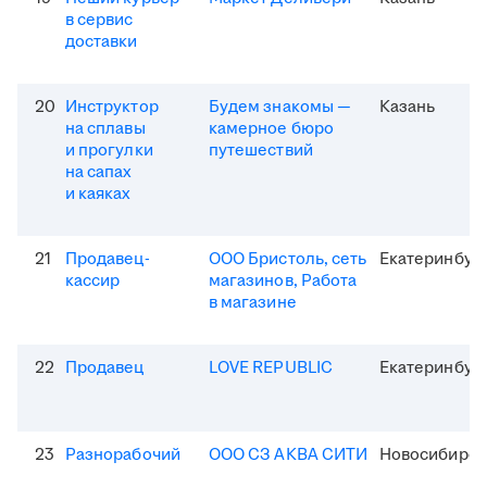
в сервис
доставки
20
Инструктор
Будем знакомы —
Казань
на сплавы
камерное бюро
и прогулки
путешествий
на сапах
и каяках
21
Продавец-
ООО Бристоль, сеть
Екатеринбур
кассир
магазинов, Работа
в магазине
22
Продавец
LOVE REPUBLIC
Екатеринбур
23
Разнорабочий
ООО СЗ АКВА СИТИ
Новосибирск