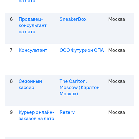
на лето
6
Продавец-
SneakerBox
Москва
консультант
на лето
7
Консультант
ООО Футурион СПА
Москва
8
Сезонный
The Carlton,
Москва
кассир
Moscow (Карлтон
Москва)
9
Курьер онлайн-
Rezerv
Москва
заказов на лето