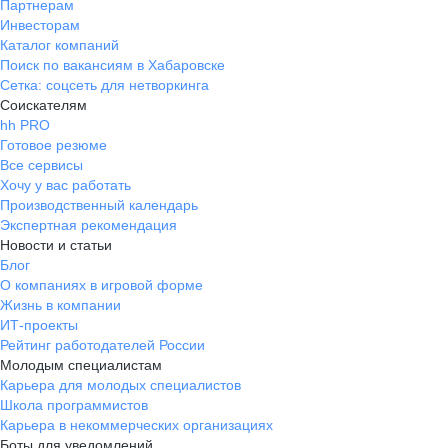
направлений. На позиции
Партнерам
менеджера можно рассчитывать на
Инвесторам
Каталог компаний
достойный уровень заработной
Поиск по вакансиям в Хабаровске
платы и хороший процент от
Сетка: соцсеть для нетворкинга
продаж, что является большим
Соискателям
плюсом и выгодно отличает
hh PRO
компанию от многих других
Готовое резюме
работодателей. Также хочу
Все сервисы
отметить, что компания полностью
Хочу у вас работать
официальная: трудоустройство
Производственный календарь
происходит в соответствии с
Экспертная рекомендация
законодательством, заработная
Новости и статьи
Блог
плата выплачивается прозрачно и
О компаниях в игровой форме
своевременно. Для меня это было
Жизнь в компании
важным критерием при выборе
ИТ-проекты
работодателя. Отпуска и
Рейтинг работодателей России
больничные оформляются без
Молодым специалистам
каких-либо сложностей и всегда в
Карьера для молодых специалистов
установленные сроки. Отдельно
Школа программистов
хочется отметить дружелюбную
Карьера в некоммерческих организациях
рабочую атмосферу и готовность
Боты для уведомлений