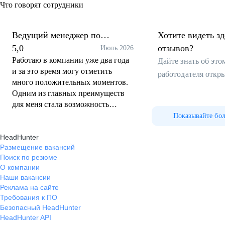
Что говорят сотрудники
Ведущий менеджер по
Хотите видеть з
продажам B2B
5,0
отзывов?
Июль 2026
Работаю в компании уже два года
Дайте знать об эт
и за это время могу отметить
работодателя откр
много положительных моментов.
Одним из главных преимуществ
для меня стала возможность
профессионального развития. За
Показывайте бо
время работы я получила
HeadHunter
повышение грейда и убедилась,
Размещение вакансий
что компания действительно
Поиск по резюме
поддерживает рост сотрудников.
О компании
Здесь есть возможности как для
Наши вакансии
вертикального карьерного
Реклама на сайте
развития, так и для
Требования к ПО
горизонтального расширения
Безопасный HeadHunter
компетенций и освоения новых
HeadHunter API