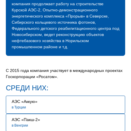
международное сотрудничество. Благодаря
компания продолжает работу на строительстве
профессионализму наших строителей мы успешно
Курской АЭС-2, Опытно-демонстрационного
строим и развиваем атомное будущее России.
энергетического комплекса «Прорыв» в Северске,
Сибирского кольцевого источника фотонов,
В связи с расширением географии и увеличением
Федерального детского реабилитационного центра под
количества объектов сегодня мы нуждаемся
Новосибирском, ведет реконструкцию объектов
в специалистах, знающих свое дело и готовых вместе
нефтебазового хозяйства в Норильском
строить сложные промышленные объекты.
промышленном районе и т.д.
Мы будем рады видеть Вас в нашей команде!
С 2015 года компания участвует в международных проектах
Госкорпорации «Росатом».
СРЕДИ НИХ:
АЭС «Аккую»
в Турции
АЭС «Пакш-2»
в Венгрии