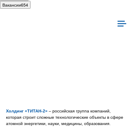
Вакансии
654
иальная ответственность
Культура
Холдинг «ТИТАН‑2»
– российская группа компаний,
которая строит сложные технологические объекты в сфере
атомной энергетики, науки, медицины, образования.