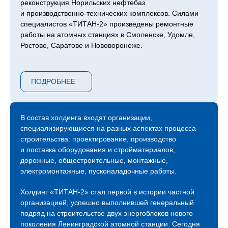
реконструкция Норильских нефтебаз
и производственно-технических комплексов. Силами
специалистов «ТИТАН‑2» произведены ремонтные
работы на атомных станциях в Смоленске, Удомле,
Ростове, Саратове и Нововоронеже.
Сейчас компания продолжает возведение следующей
очереди ЛАЭС – 7 и 8 блоков, градирни второго
ПОДРОБНЕЕ
энергоблока Курской АЭС, инновационный проект
ОДЭК «Прорыв» с реактором на быстрых нейтронах
в Северске, Центра коллективного пользования
«Сибирский кольцевой источник фотонов»
В состав холдинга входят организации,
в Новосибирске, инновационного центра обработки
специализирующиеся на разных аспектах процесса
данных «Иннополис» в Татарстане и прочих.
строительства: проектирование, производство
и поставка оборудования и стройматериалов,
С 2015 года холдинг «ТИТАН‑2» присутствует
дорожные, общестроительные, монтажные,
на международной арене атомных строек и на
электромонтажные, пусконаладочные работы.
сегодняшний день мы являемся генеральными
и ключевыми подрядчиками строительных площадок
Холдинг «ТИТАН‑2» стал первой в истории частной
АЭС «Аккую» в Турции, АЭС «Эль-Дабаа» в Египте,
организацией, успешно выполнившей генеральный
АЭС «Пакш-2» в Венгрии.
подряд на строительстве двух энергоблоков нового
Компания растет, активно развивается и продолжает
поколения Ленинградской атомной станции. Сегодня