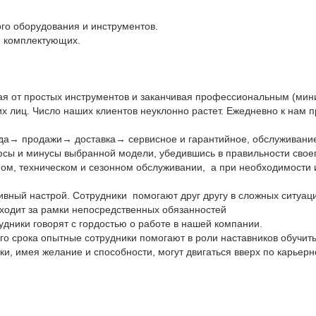
го оборудования и инструментов.
и комплектующих.
ая от простых инструментов и заканчивая профессиональным (мини
 лиц. Число наших клиентов неуклонно растет. Ежедневно к нам п
да→ продажи→ доставка→ сервисное и гарантийное, обслуживание
юсы и минусы выбранной модели, убедившись в правильности своего
ном, техническом и сезонном обслуживании, а при необходимости
ивный настрой. Сотрудники помогают друг другу в сложных ситуац
выходит за рамки непосредственных обязанностей
дники говорят с гордостью о работе в нашей компании.
го срока опытные сотрудники помогают в роли наставников обучи
ки, имея желание и способности, могут двигаться вверх по карьерн