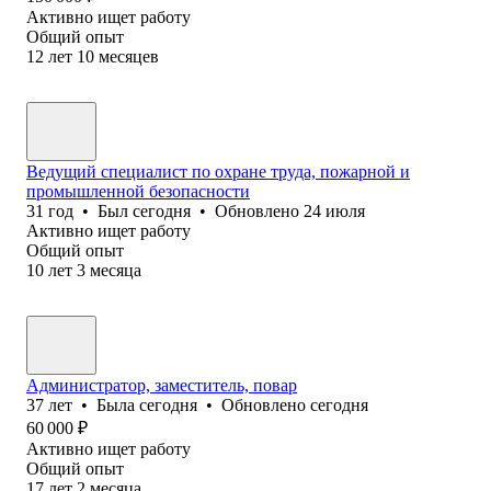
Активно ищет работу
Общий опыт
12
лет
10
месяцев
Ведущий специалист по охране труда, пожарной и
промышленной безопасности
31
год
•
Был
сегодня
•
Обновлено
24 июля
Активно ищет работу
Общий опыт
10
лет
3
месяца
Администратор, заместитель, повар
37
лет
•
Была
сегодня
•
Обновлено
сегодня
60 000
₽
Активно ищет работу
Общий опыт
17
лет
2
месяца