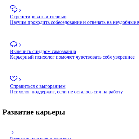
Отрепетировать интервью
Научим проходить собеседование и отвечать на неудобные
Вылечить синдром самозванца
Карьерный психолог поможет чувствовать себя увереннее
Справиться с выгоранием
Психолог поддержит, если не осталось сил на работу
Развитие карьеры
Развитие навыков и карьеры