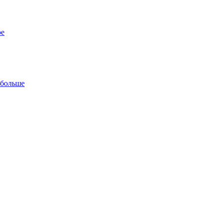
ре
 больше