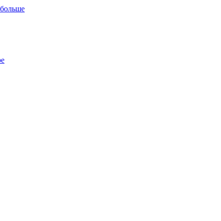
 больше
ре