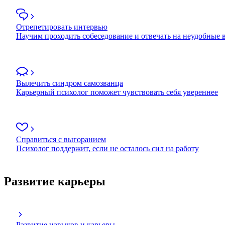
Отрепетировать интервью
Научим проходить собеседование и отвечать на неудобные
Вылечить синдром самозванца
Карьерный психолог поможет чувствовать себя увереннее
Справиться с выгоранием
Психолог поддержит, если не осталось сил на работу
Развитие карьеры
Развитие навыков и карьеры