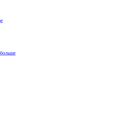
ре
 больше