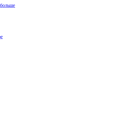
 больше
ре