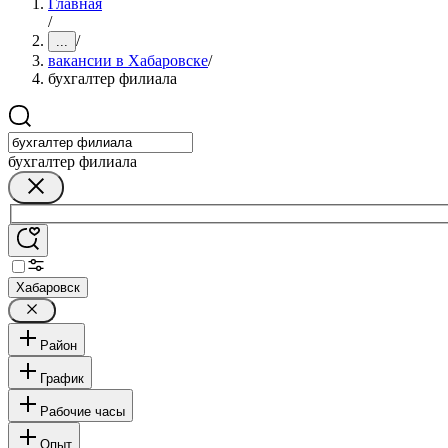
Главная
/
/
...
вакансии в Хабаровске
/
бухгалтер филиала
бухгалтер филиала
Хабаровск
Район
График
Рабочие часы
Опыт