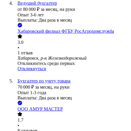
Ведущий бухгалтер
от
80 000
₽
за месяц,
на руки
Опыт 3-6 лет
Выплаты: Два раза в месяц
Хабаровский филиал ФГБУ РосАгрохимслужба
3.0
•
1
отзыв
Хабаровск, р-н Железнодорожный
Откликнитесь среди первых
Откликнуться
Бухгалтер по учету товара
70 000
₽
за месяц,
на руки
Опыт 1-3 года
Выплаты: Два раза в месяц
ООО
АМУР МАСТЕР
1.7
•
8
отзывов