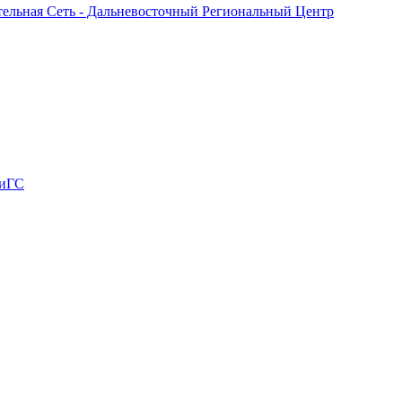
ельная Сеть - Дальневосточный Региональный Центр
ХиГС