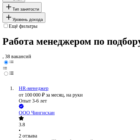
Тип занятости
Уровень дохода
Ещё фильтры
Работа менеджером по подбору
, 38 вакансий
HR-менеджер
от
100 000
₽
за месяц,
на руки
Опыт 3-6 лет
ООО
Чингисхан
3.8
•
2
отзыва