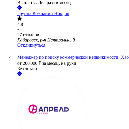
Выплаты: Два раза в месяц
Группа Компаний Нордик
4.8
•
27
отзывов
Хабаровск, р-н Центральный
Откликнуться
Менеджер п‎о поиску коммерческой недвижимости (Хаб
от
200 000
₽
за месяц,
на руки
Без опыта