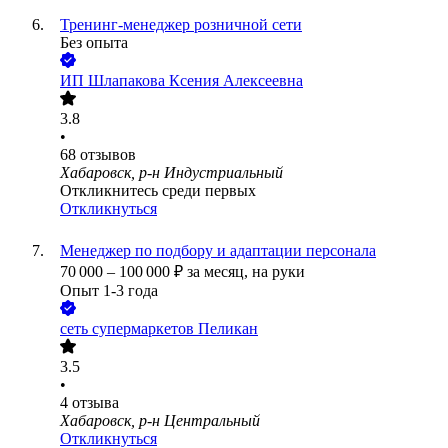
Тренинг-менеджер розничной сети
Без опыта
ИП
Шлапакова Ксения Алексеевна
3.8
•
68
отзывов
Хабаровск, р-н Индустриальный
Откликнитесь среди первых
Откликнуться
Менеджер по подбору и адаптации персонала
70 000
–
100 000
₽
за месяц,
на руки
Опыт 1-3 года
сеть супермаркетов Пеликан
3.5
•
4
отзыва
Хабаровск, р-н Центральный
Откликнуться