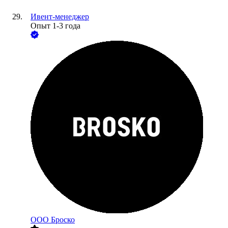
Ивент-менеджер
Опыт 1-3 года
ООО
Броско