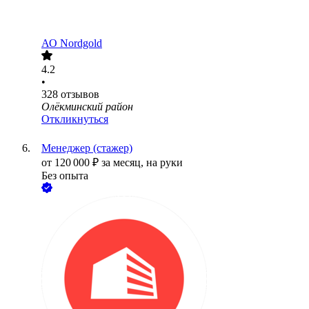
АО
Nordgold
4.2
•
328
отзывов
Олёкминский район
Откликнуться
Менеджер (стажер)
от
120 000
₽
за месяц,
на руки
Без опыта