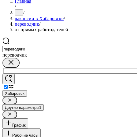
Главная
/
/
...
вакансии в Хабаровске
/
переводчик
/
от прямых работодателей
переводчик
Хабаровск
Другие параметры
1
График
Рабочие часы