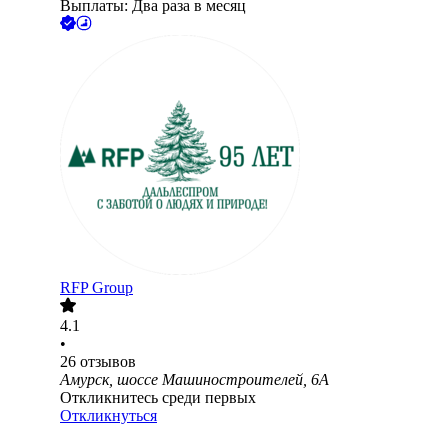
Выплаты: Два раза в месяц
RFP Group
4.1
•
26
отзывов
Амурск, шоссе Машиностроителей, 6А
Откликнитесь среди первых
Откликнуться