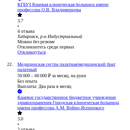
КГБУЗ Краевая клиническая больница имени
профессора О.В. Владимирцева
3.7
•
4
отзыва
Хабаровск, р-н Индустриальный
Можно без резюме
Откликнитесь среди первых
Откликнуться
Медицинская сестра палатная/медицинский брат
палатный
50 000
–
60 000
₽
за месяц,
на руки
Без опыта
Выплаты: Два раза в месяц
Краевое государственное бюджетное учреждение
здравоохранения Городская клиническая больница
имени профессора А.М. Войно-Ясенецкого
3.0
•
2
отзыва