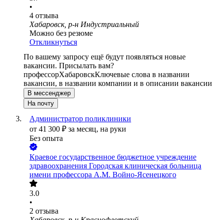
•
4
отзыва
Хабаровск, р-н Индустриальный
Можно без резюме
Откликнуться
По вашему запросу ещё будут появляться новые
вакансии. Присылать вам?
профессор
Хабаровск
Ключевые слова в названии
вакансии, в названии компании и в описании вакансии
В мессенджер
На почту
Администратор поликлиники
от
41 300
₽
за месяц,
на руки
Без опыта
Краевое государственное бюджетное учреждение
здравоохранения Городская клиническая больница
имени профессора А.М. Войно-Ясенецкого
3.0
•
2
отзыва
Хабаровск, р-н Краснофлотский