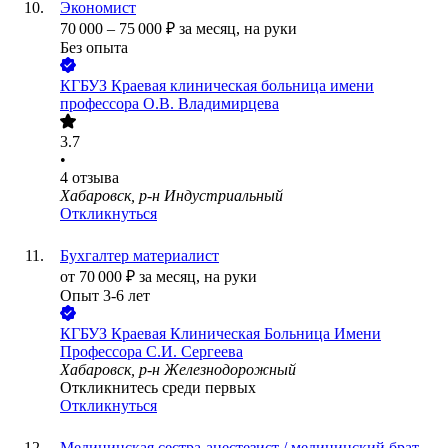
Экономист
70 000
–
75 000
₽
за месяц,
на руки
Без опыта
КГБУЗ Краевая клиническая больница имени
профессора О.В. Владимирцева
3.7
•
4
отзыва
Хабаровск, р-н Индустриальный
Откликнуться
Бухгалтер материалист
от
70 000
₽
за месяц,
на руки
Опыт 3-6 лет
КГБУЗ Краевая Клиническая Больница Имени
Профессора С.И. Сергеева
Хабаровск, р-н Железнодорожный
Откликнитесь среди первых
Откликнуться
Медицинская сестра-анестезист / медицинский брат-