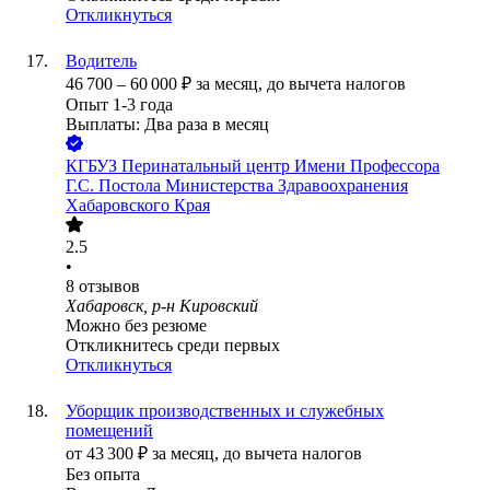
Откликнуться
Водитель
46 700
–
60 000
₽
за месяц,
до вычета налогов
Опыт 1-3 года
Выплаты: Два раза в месяц
КГБУЗ Перинатальный центр Имени Профессора
Г.С. Постола Министерства Здравоохранения
Хабаровского Края
2.5
•
8
отзывов
Хабаровск, р-н Кировский
Можно без резюме
Откликнитесь среди первых
Откликнуться
Уборщик производственных и служебных
помещений
от
43 300
₽
за месяц,
до вычета налогов
Без опыта