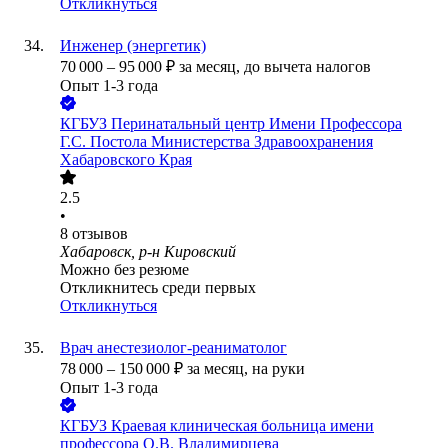
Откликнуться
Инженер (энергетик)
70 000
–
95 000
₽
за месяц,
до вычета налогов
Опыт 1-3 года
КГБУЗ Перинатальный центр Имени Профессора
Г.С. Постола Министерства Здравоохранения
Хабаровского Края
2.5
•
8
отзывов
Хабаровск, р-н Кировский
Можно без резюме
Откликнитесь среди первых
Откликнуться
Врач анестезиолог-реаниматолог
78 000
–
150 000
₽
за месяц,
на руки
Опыт 1-3 года
КГБУЗ Краевая клиническая больница имени
профессора О.В. Владимирцева