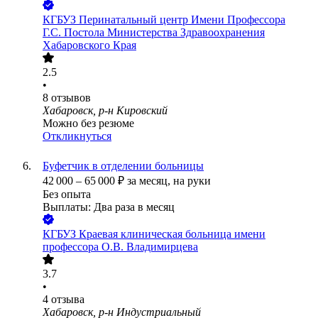
КГБУЗ Перинатальный центр Имени Профессора
Г.С. Постола Министерства Здравоохранения
Хабаровского Края
2.5
•
8
отзывов
Хабаровск, р-н Кировский
Можно без резюме
Откликнуться
Буфетчик в отделении больницы
42 000
–
65 000
₽
за месяц,
на руки
Без опыта
Выплаты: Два раза в месяц
КГБУЗ Краевая клиническая больница имени
профессора О.В. Владимирцева
3.7
•
4
отзыва
Хабаровск, р-н Индустриальный