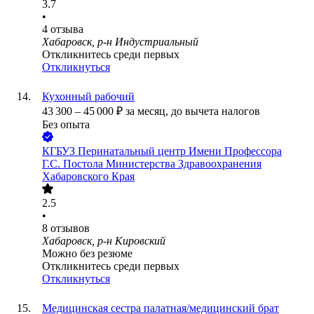
3.7
•
4
отзыва
Хабаровск, р-н Индустриальный
Откликнитесь среди первых
Откликнуться
Кухонный рабочий
43 300
–
45 000
₽
за месяц,
до вычета налогов
Без опыта
КГБУЗ Перинатальный центр Имени Профессора
Г.С. Постола Министерства Здравоохранения
Хабаровского Края
2.5
•
8
отзывов
Хабаровск, р-н Кировский
Можно без резюме
Откликнитесь среди первых
Откликнуться
Медицинская сестра палатная/медицинский брат