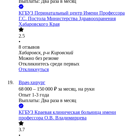
Выплаты: Два раза в месяц
КГБУЗ Перинатальный центр Имени Профессора
Г.С. Постола Министерства Здравоохранения
Хабаровского Края
2.5
•
8
отзывов
Хабаровск, р-н Кировский
Можно без резюме
Откликнитесь среди первых
Откликнуться
Врач-хирург
68 000
–
150 000
₽
за месяц,
на руки
Опыт 1-3 года
Выплаты: Два раза в месяц
КГБУЗ Краевая клиническая больница имени
профессора О.В. Владимирцева
3.7
•