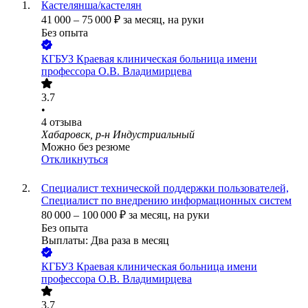
Кастелянша/кастелян
41 000
–
75 000
₽
за месяц,
на руки
Без опыта
КГБУЗ Краевая клиническая больница имени
профессора О.В. Владимирцева
3.7
•
4
отзыва
Хабаровск, р-н Индустриальный
Можно без резюме
Откликнуться
Специалист технической поддержки пользователей,
Специалист по внедрению информационных систем
80 000
–
100 000
₽
за месяц,
на руки
Без опыта
Выплаты: Два раза в месяц
КГБУЗ Краевая клиническая больница имени
профессора О.В. Владимирцева
3.7