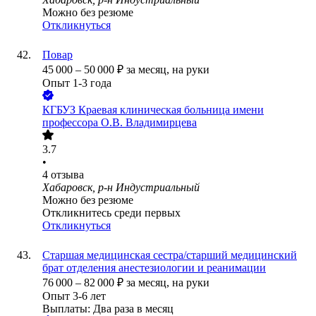
Можно без резюме
Откликнуться
Повар
45 000
–
50 000
₽
за месяц,
на руки
Опыт 1-3 года
КГБУЗ Краевая клиническая больница имени
профессора О.В. Владимирцева
3.7
•
4
отзыва
Хабаровск, р-н Индустриальный
Можно без резюме
Откликнитесь среди первых
Откликнуться
Старшая медицинская сестра/старший медицинский
брат отделения анестезиологии и реанимации
76 000
–
82 000
₽
за месяц,
на руки
Опыт 3-6 лет
Выплаты: Два раза в месяц