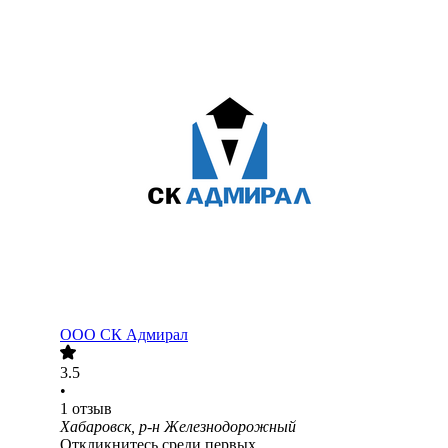
ООО
СК Адмирал
3.5
•
1
отзыв
Хабаровск, р-н Железнодорожный
Откликнитесь среди первых