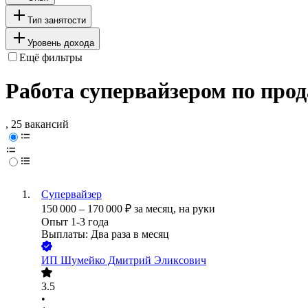
Тип занятости
Уровень дохода
Ещё фильтры
Работа супервайзером по про
, 25 вакансий
Супервайзер
150 000
–
170 000
₽
за месяц,
на руки
Опыт 1-3 года
Выплаты: Два раза в месяц
ИП
Шумейко Дмитрий Эликсович
3.5
•