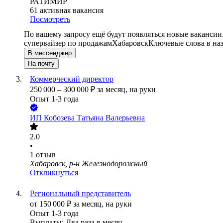
РАТИМИР
61
активная вакансия
Посмотреть
По вашему запросу ещё будут появляться новые вакансии
супервайзер по продажам
Хабаровск
Ключевые слова в на
В мессенджер
На почту
Коммерческий директор
250 000
–
300 000
₽
за месяц,
на руки
Опыт 1-3 года
ИП
Кобозева Татьяна Валерьевна
2.0
•
1
отзыв
Хабаровск, р-н Железнодорожный
Откликнуться
Региональный представитель
от
150 000
₽
за месяц,
на руки
Опыт 1-3 года
Выплаты: Два раза в месяц