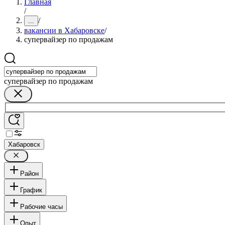
Главная
/
/
...
вакансии в Хабаровске
/
супервайзер по продажам
супервайзер по продажам
Хабаровск
Район
График
Рабочие часы
Опыт