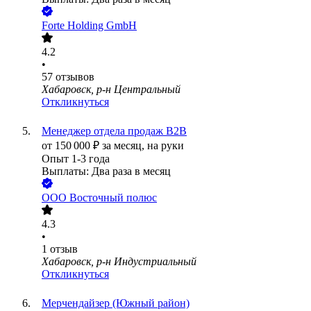
Forte Holding GmbH
4.2
•
57
отзывов
Хабаровск, р-н Центральный
Откликнуться
Менеджер отдела продаж B2B
от
150 000
₽
за месяц,
на руки
Опыт 1-3 года
Выплаты: Два раза в месяц
ООО
Восточный полюс
4.3
•
1
отзыв
Хабаровск, р-н Индустриальный
Откликнуться
Мерчендайзер (Южный район)