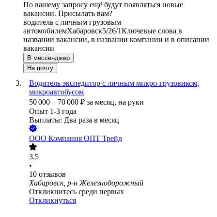
По вашему запросу ещё будут появляться новые
вакансии. Присылать вам?
водитель с личным грузовым
автомобилем
Хабаровск
5/2
6/1
Ключевые слова в
названии вакансии, в названии компании и в описании
вакансии
В мессенджер
На почту
Водитель экспедитор с личным микро-грузовиком,
микроавтобусом
50 000
–
70 000
₽
за месяц,
на руки
Опыт 1-3 года
Выплаты: Два раза в месяц
ООО
Компания ОПТ Трейд
3.5
•
10
отзывов
Хабаровск, р-н Железнодорожный
Откликнитесь среди первых
Откликнуться