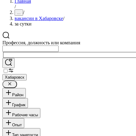
Главная
/
/
...
вакансии в Хабаровске
/
за сутки
Профессия, должность или компания
Хабаровск
Район
График
Рабочие часы
Опыт
Тип занятости