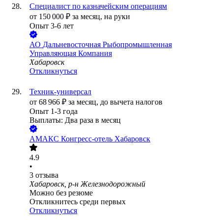
Специалист по казначейским операциям
от
150 000
₽
за месяц,
на руки
Опыт 3-6 лет
АО
Дальневосточная Рыбопромышленная
Управляющая Компания
Хабаровск
Откликнуться
Техник-универсал
от
68 966
₽
за месяц,
до вычета налогов
Опыт 1-3 года
Выплаты: Два раза в месяц
АМАКС Конгресс-отель Хабаровск
4.9
•
3
отзыва
Хабаровск, р-н Железнодорожный
Можно без резюме
Откликнитесь среди первых
Откликнуться