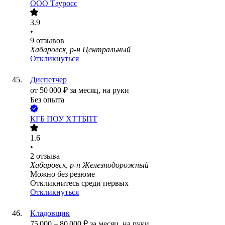
ООО
Тауросс
3.9
•
9
отзывов
Хабаровск, р-н Центральный
Откликнуться
Диспетчер
от
50 000
₽
за месяц,
на руки
Без опыта
КГБ ПОУ ХТТБПТ
1.6
•
2
отзыва
Хабаровск, р-н Железнодорожный
Можно без резюме
Откликнитесь среди первых
Откликнуться
Кладовщик
75 000
–
80 000
₽
за месяц,
на руки