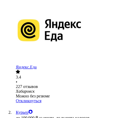
Яндекс.Еда
3.4
•
227
отзывов
Хабаровск
Можно без резюме
Откликнуться
Курьер
до
190 000
₽
за месяц,
до вычета налогов