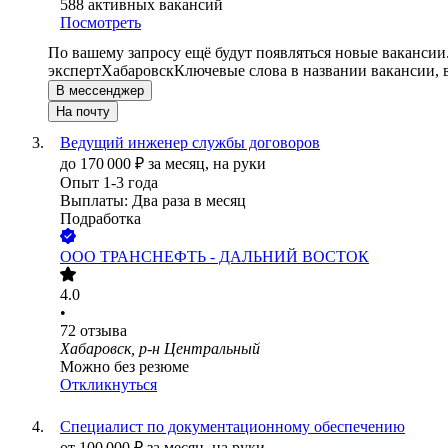
588
активных вакансий
Посмотреть
По вашему запросу ещё будут появляться новые вакансии
эксперт
Хабаровск
Ключевые слова в названии вакансии, 
В мессенджер
На почту
Ведущий инженер службы договоров
до
170 000
₽
за месяц,
на руки
Опыт 1-3 года
Выплаты: Два раза в месяц
Подработка
ООО
ТРАНСНЕФТЬ - ДАЛЬНИЙ ВОСТОК
4.0
•
72
отзыва
Хабаровск, р-н Центральный
Можно без резюме
Откликнуться
Специалист по документационному обеспечению
от
100 000
₽
за месяц,
на руки