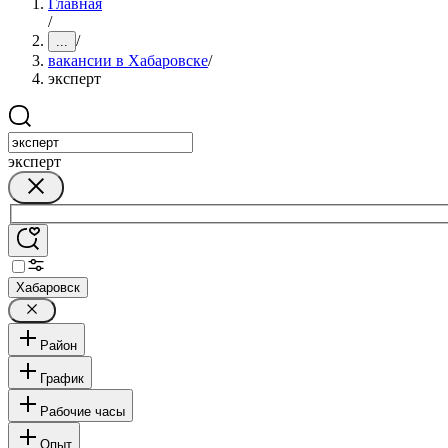
Главная
/
/
...
вакансии в Хабаровске
/
эксперт
эксперт
Хабаровск
Район
График
Рабочие часы
Опыт