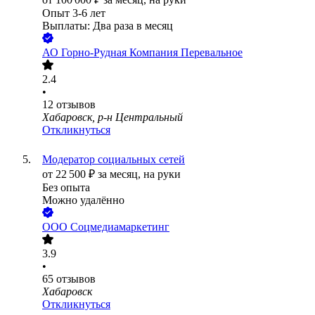
Опыт 3-6 лет
Выплаты: Два раза в месяц
АО
Горно-Рудная Компания Перевальное
2.4
•
12
отзывов
Хабаровск, р-н Центральный
Откликнуться
Модератор социальных сетей
от
22 500
₽
за месяц,
на руки
Без опыта
Можно удалённо
ООО
Соцмедиамаркетинг
3.9
•
65
отзывов
Хабаровск
Откликнуться