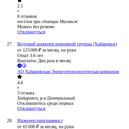
2.1
•
8
отзывов
посёлок при станции Малмыж
Можно без резюме
Откликнуться
Ведущий инженер режимной группы (Хабаровск)
от
123 000
₽
за месяц,
на руки
Опыт 3-6 лет
Выплаты: Два раза в месяц
АО
Хабаровская Энерготехнологическая компания
4.6
•
3
отзыва
Хабаровск, р-н Центральный
Откликнитесь среди первых
Откликнуться
Инженер-программист
от
65 000
₽
за месяц,
на руки