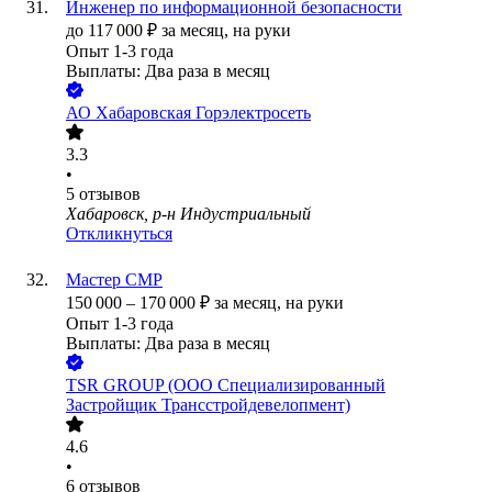
Инженер по информационной безопасности
до
117 000
₽
за месяц,
на руки
Опыт 1-3 года
Выплаты: Два раза в месяц
АО
Хабаровская Горэлектросеть
3.3
•
5
отзывов
Хабаровск, р-н Индустриальный
Откликнуться
Мастер СМР
150 000
–
170 000
₽
за месяц,
на руки
Опыт 1-3 года
Выплаты: Два раза в месяц
TSR GROUP (ООО Специализированный
Застройщик Трансстройдевелопмент)
4.6
•
6
отзывов