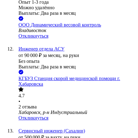
Опыт 1-3 года
Можно удалённо
Выплаты: Два раза в месяц
ООО
Динамический весовой контроль
Владивосток
Откликнуться
Инженер отдела АСУ
от
90 000
₽
за месяц,
на руки
Без опыта
Выплаты: Два раза в месяц
КГБУЗ Станция скорой медицинской помощи г.
Хабаровска
4.7
•
2
отзыва
Хабаровск, р-н Индустриальный
Откликнуться
Сервисный инженер (Сахалин)
от
500 000
₽
за вахту,
на руки