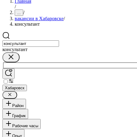
Главная
/
/
...
вакансии в Хабаровске
/
консультант
консультант
Хабаровск
Район
График
Рабочие часы
Опыт