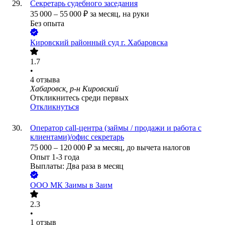
Секретарь судебного заседания
35 000
–
55 000
₽
за месяц,
на руки
Без опыта
Кировский районный суд г. Хабаровска
1.7
•
4
отзыва
Хабаровск, р-н Кировский
Откликнитесь среди первых
Откликнуться
Оператор call-центра (займы / продажи и работа с
клиентами)/офис секретарь
75 000
–
120 000
₽
за месяц,
до вычета налогов
Опыт 1-3 года
Выплаты: Два раза в месяц
ООО
МК Заимы в Заим
2.3
•
1
отзыв