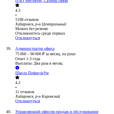
ПАО
МегаФон, Салоны связи
4.3
•
5198
отзывов
Хабаровск, р-н Центральный
Можно без резюме
Откликнитесь среди первых
Откликнуться
Администратор офиса
75 000
–
90 000
₽
за месяц,
на руки
Опыт 1-3 года
Выплаты: Два раза в месяц
Школа ПифагорУм
4.2
•
11
отзывов
Хабаровск, р-н Кировский
Откликнуться
Управляющий офисом продаж и обслуживания