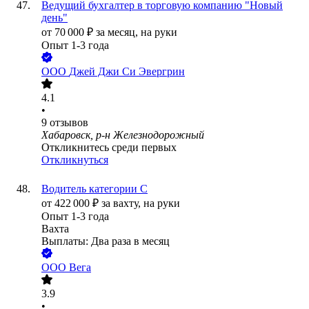
Ведущий бухгалтер в торговую компанию "Новый
день"
от
70 000
₽
за месяц,
на руки
Опыт 1-3 года
ООО
Джей Джи Си Эвергрин
4.1
•
9
отзывов
Хабаровск, р-н Железнодорожный
Откликнитесь среди первых
Откликнуться
Водитель категории С
от
422 000
₽
за вахту,
на руки
Опыт 1-3 года
Вахта
Выплаты: Два раза в месяц
ООО
Вега
3.9
•