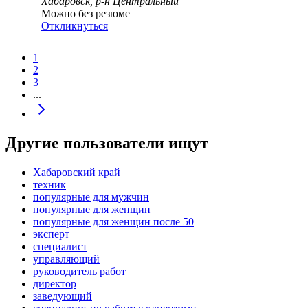
Хабаровск, р-н Центральный
Можно без резюме
Откликнуться
1
2
3
...
Другие пользователи ищут
Хабаровский край
техник
популярные для мужчин
популярные для женщин
популярные для женщин после 50
эксперт
специалист
управляющий
руководитель работ
директор
заведующий