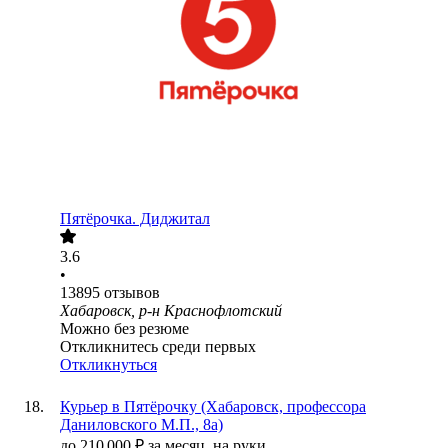
Пятёрочка. Диджитал
3.6
•
13895
отзывов
Хабаровск, р-н Краснофлотский
Можно без резюме
Откликнитесь среди первых
Откликнуться
Курьер в Пятёрочку (Хабаровск, профессора
Даниловского М.П., 8а)
до
210 000
₽
за месяц,
на руки